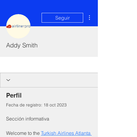
Más acciones
Seguir
Addy Smith
I'm a paragraph. Click here to add your
own text and edit me. It's easy.
Perfil
Fecha de registro: 18 oct 2023
Sección informativa
Welcome to the 
Turkish Airlines Atlanta 