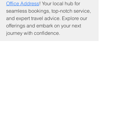
Office Address
! Your local hub for 
seamless bookings, top-notch service, 
and expert travel advice. Explore our 
offerings and embark on your next 
journey with confidence.
Servicios y productos
Programa CNA
Servicios comunitarios
Desarrollo comunitario de piedra angular
Inicio
Servicios de beneficiario
Programa RSVP
Asistencia de alquiler basada en inquilinos
Asistencia de servicios públicos
Asistencia a los veteranos
Preparación de impuestos VITA
Programa de soldadura
Otros recursos
Libros de presupuesto
Experiencia de simulación de pobreza