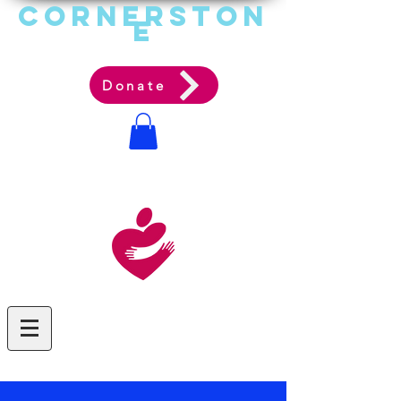
Cornerston
e
Communit
y Acti
on Ag
ency
Donate