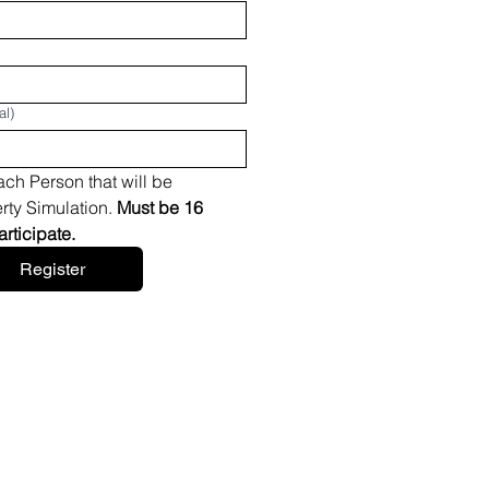
al)
ch Person that will be 
rty Simulation. 
Must be 16 
years or older to participate. 
Register