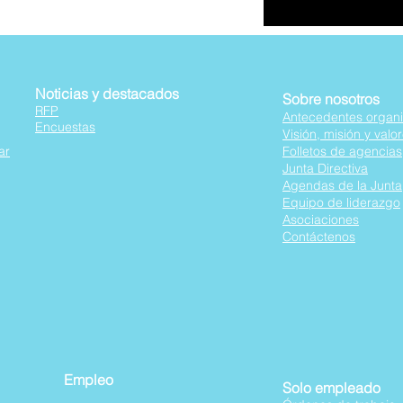
Noticias y destacados
Sobre nosotros
RFP
Antecedentes organi
Encuestas
Visión, misión y valo
ar
Folletos de agencias
Junta Directiva
Agendas de la Junta
Equipo de liderazgo
Asociaciones
Contáctenos
Empleo
Solo empleado