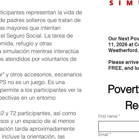
ticipantes representan la vida de
de padres solteros que tratan de
nas mayores que intentan
el Seguro Social. La tarea de
Our Next Pov
mida, refugio y otras
11, 2026 at C
 simulación mientras interactúa
Weatherford
os atendidos por voluntarios de
Please arrive
FREE, and lu
ar" y otros accesorios, escenarios
CAPS no es un juego. Es una
Povert
ermite a los participantes ver la
pectivas en un entorno
Re
2 y 72 participantes, así como
First name
*
rsos y un espacio de al menos
lación tarda aproximadamente
Email
*
incluye la orientación, las