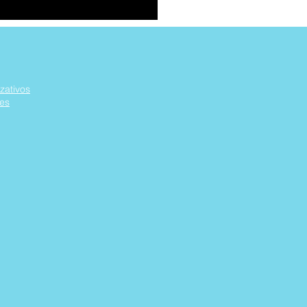
zativos
res