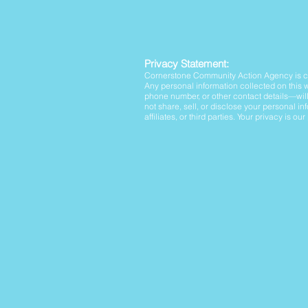
Privacy Statement:
Cornerstone Community Action Agency is com
Any personal information collected on this
phone number, or other contact details—will 
not share, sell, or disclose your personal in
affiliates, or third parties. Your privacy is our p