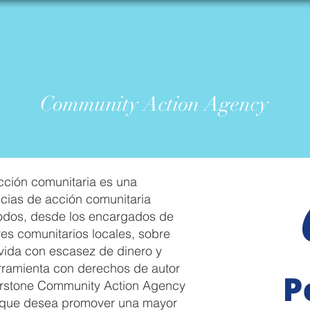
About
General
Services
ornersto
Communit
y Acti
on Ag
ency
cción comunitaria es una
cias de acción comunitaria
todos, desde los encargados de
eres comunitarios locales, sobre
 vida con escasez de dinero y
ramienta con derechos de autor
erstone Community Action Agency
n que desea promover una mayor