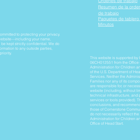
Órdenes de trabajo
Resumen de la orde
de trabajo
Paquetes de tablero 
Minutos
mitted to protecting your privacy.
 website—including your name,
be kept strictly confidential. We do
formation to any outside parties,
riority.
This website is supported by
06CH012551 from the Office o
Administration for Children an
of the U.S. Department of H
Services. Neither the Adminis
Families nor any of its compo
are responsible for, or necess
website (including, without lim
technical infrastructure, and 
services or tools provided). T
conclusions, and recommend
those of Cornerstone Commu
do not necessarily reflect the
Administration for Children a
Office of Head Start.