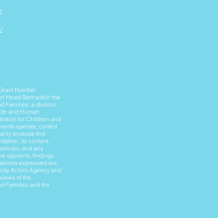
n
/
 Grant Number
f Head Start within the
d Families, a division
ealth and Human
tration for Children and
nents operate, control,
arily endorse this
itation, its content,
policies, and any
he opinions, findings,
ations expressed are
nity Action Agency and
 views of the
nd Families and the