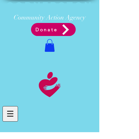
Cornerston
e
Communit
y Acti
on Ag
ency
Donate