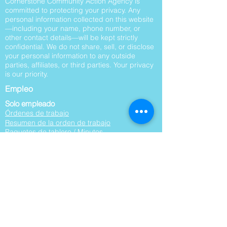
Cornerstone Community Action Agency is
committed to protecting your privacy. Any
personal information collected on this website
—including your name, phone number, or
other contact details—will be kept strictly
confidential. We do not share, sell, or disclose
your personal information to any outside
parties, affiliates, or third parties. Your privacy
is our priority.
Empleo
Solo empleado
Órdenes de trabajo
Resumen de la orden de trabajo
Paquetes de tablero / Minutos
This website is supported by Grant Number
06CH012551 from the Office of Head Start
within the Administration for Children and
Families, a division of the U.S. Department of
Health and Human Services. Neither the
Administration for Children and Families nor
any of its components operate, control, are
responsible for, or necessarily endorse this
website (including, without limitation, its