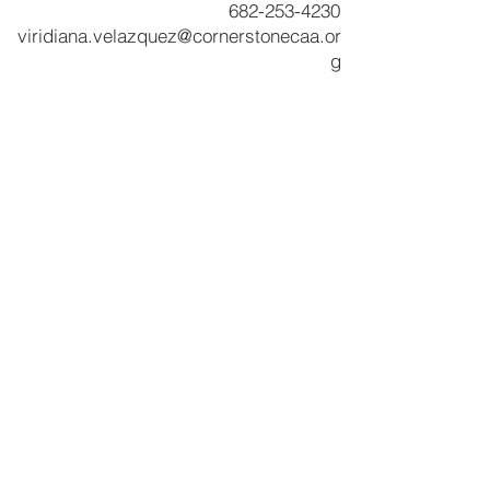
682-253-4230
viridiana.velazquez@cornerstonecaa.or
g
Servicios y productos
Programa CNA
Servicios comunitarios
Desarrollo comunitario de piedra angular
Inicio
Servicios de beneficiario
Programa RSVP
Asistencia de alquiler basada en inquilinos
Asistencia de servicios públicos
Asistencia a los veteranos
Preparación de impuestos VITA
Programa de soldadura
Otros recursos
Libros de presupuesto
Experiencia de simulación de pobreza
Noticias y destacados
RFP