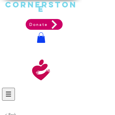
Cornerston
e
Communit
y Acti
on Ag
ency
Donate
< Back