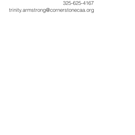
325-625-4167
trinity.armstrong@cornerstonecaa.org
Servicios y productos
Programa CNA
Servicios comunitarios
Desarrollo comunitario de piedra angular
Inicio
Servicios de beneficiario
Programa RSVP
Asistencia de alquiler basada en inquilinos
Asistencia de servicios públicos
Asistencia a los veteranos
Preparación de impuestos VITA
Programa de soldadura
Otros recursos
Libros de presupuesto
Experiencia de simulación de pobreza
Noticias y destacados
RFP
Encuestas