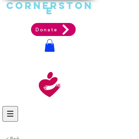
Cornerston
e
Communit
y Acti
on Ag
ency
Donate
< Back