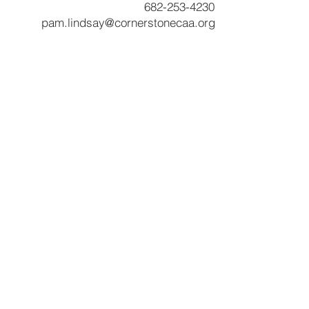
682-253-4230
pam.lindsay@cornerstonecaa.org
Servicios y productos
Programa CNA
Servicios comunitarios
Desarrollo comunitario de piedra angular
Inicio
Servicios de beneficiario
Programa RSVP
Asistencia de alquiler basada en inquilinos
Asistencia de servicios públicos
Asistencia a los veteranos
Preparación de impuestos VITA
Programa de soldadura
Otros recursos
Libros de presupuesto
Experiencia de simulación de pobreza
Noticias y destacados
RFP
Encuestas