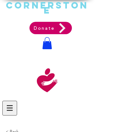
Cornerston
e
Communit
y Acti
on Ag
ency
Donate
< Back