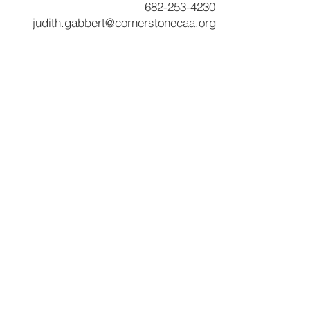
682-253-4230
judith.gabbert@cornerstonecaa.org
Servicios y productos
Programa CNA
Servicios comunitarios
Desarrollo comunitario de piedra angular
Inicio
Servicios de beneficiario
Programa RSVP
Asistencia de alquiler basada en inquilinos
Asistencia de servicios públicos
Asistencia a los veteranos
Preparación de impuestos VITA
Programa de soldadura
Otros recursos
Libros de presupuesto
Experiencia de simulación de pobreza
Noticias y destacados
RFP
Encuestas