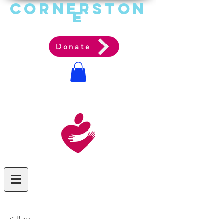
Cornerston
e
Communit
y Acti
on Ag
ency
Donate
< Back