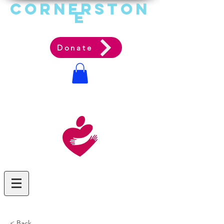
Cornerston
e
Communit
y Acti
on Ag
ency
Donate
< Back