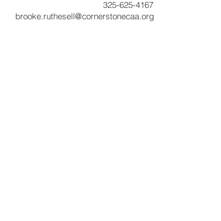
325-625-4167
brooke.ruthesell@cornerstonecaa.org
Servicios y productos
Programa CNA
Servicios comunitarios
Desarrollo comunitario de piedra angular
Inicio
Servicios de beneficiario
Programa RSVP
Asistencia de alquiler basada en inquilinos
Asistencia de servicios públicos
Asistencia a los veteranos
Preparación de impuestos VITA
Programa de soldadura
Otros recursos
Libros de presupuesto
Experiencia de simulación de pobreza
Noticias y destacados
RFP
Encuestas