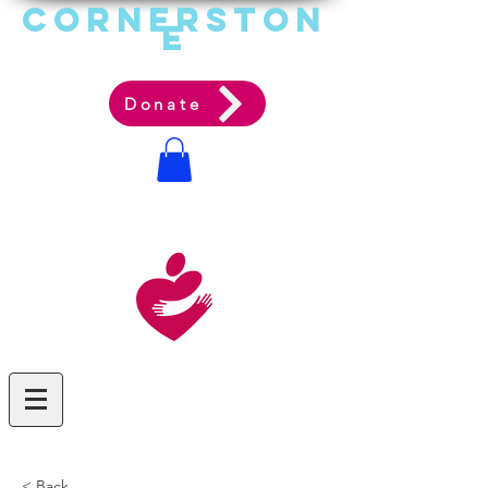
Cornerston
e
Communit
y Acti
on Ag
ency
Donate
< Back